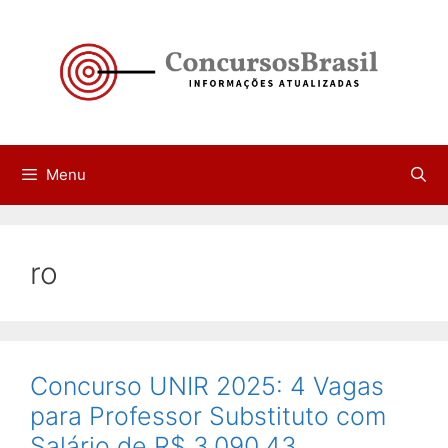
Pular
para
o
conteúdo
Menu
ro
Concurso UNIR 2025: 4 Vagas
para Professor Substituto com
Salário de R$ 3.090,43