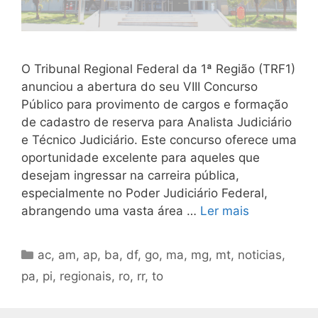
O Tribunal Regional Federal da 1ª Região (TRF1)
anunciou a abertura do seu VIII Concurso
Público para provimento de cargos e formação
de cadastro de reserva para Analista Judiciário
e Técnico Judiciário. Este concurso oferece uma
oportunidade excelente para aqueles que
desejam ingressar na carreira pública,
especialmente no Poder Judiciário Federal,
abrangendo uma vasta área …
Ler mais
Categorias
ac
,
am
,
ap
,
ba
,
df
,
go
,
ma
,
mg
,
mt
,
noticias
,
pa
,
pi
,
regionais
,
ro
,
rr
,
to