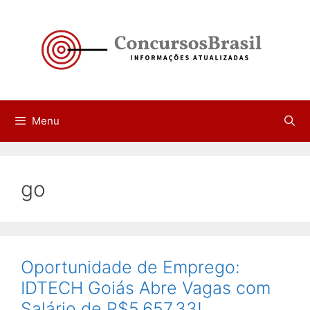
Pular
para
o
conteúdo
Menu
go
Oportunidade de Emprego:
IDTECH Goiás Abre Vagas com
Salário de R$5.657,33!