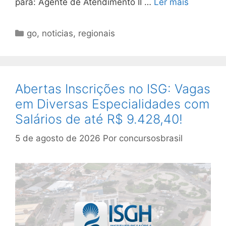
para: Agente de Atendimento II …
Ler mais
Categorias
go
,
noticias
,
regionais
Abertas Inscrições no ISG: Vagas
em Diversas Especialidades com
Salários de até R$ 9.428,40!
5 de agosto de 2026
Por
concursosbrasil