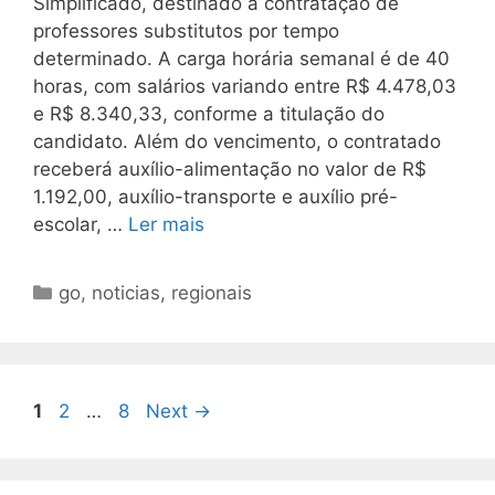
Simplificado, destinado à contratação de
professores substitutos por tempo
determinado. A carga horária semanal é de 40
horas, com salários variando entre R$ 4.478,03
e R$ 8.340,33, conforme a titulação do
candidato. Além do vencimento, o contratado
receberá auxílio-alimentação no valor de R$
1.192,00, auxílio-transporte e auxílio pré-
escolar, …
Ler mais
Categorias
go
,
noticias
,
regionais
Page
Page
Page
1
2
…
8
Next
→