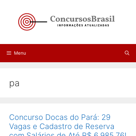
Pular
para
o
conteúdo
Menu
pa
Concurso Docas do Pará: 29
Vagas e Cadastro de Reserva
com Salários de Até R$ 6.985,76!