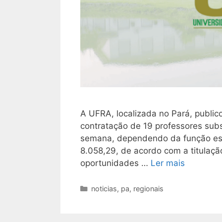
A UFRA, localizada no Pará, publico
contratação de 19 professores subst
semana, dependendo da função esc
8.058,29, de acordo com a titulaçã
oportunidades …
Ler mais
Categorias
noticias
,
pa
,
regionais