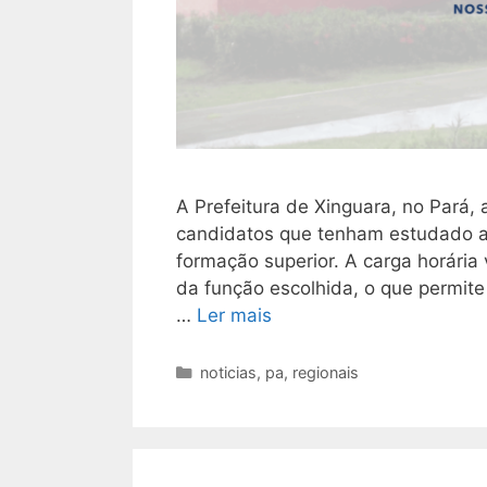
A Prefeitura de Xinguara, no Pará,
candidatos que tenham estudado at
formação superior. A carga horári
da função escolhida, o que permite
…
Ler mais
Categorias
noticias
,
pa
,
regionais