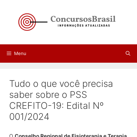
Pular
para
o
conteúdo
Menu
Tudo o que você precisa
saber sobre o PSS
CREFITO-19: Edital Nº
001/2024
O
Conselho Regional de Fisioterapia e Terapia