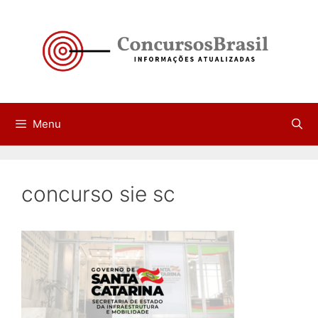
Pular
para
o
conteúdo
Menu
concurso sie sc