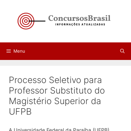
Pular
para
o
conteúdo
Menu
Processo Seletivo para
Professor Substituto do
Magistério Superior da
UFPB
A Universidade Federal da Paraíba (UFPB)