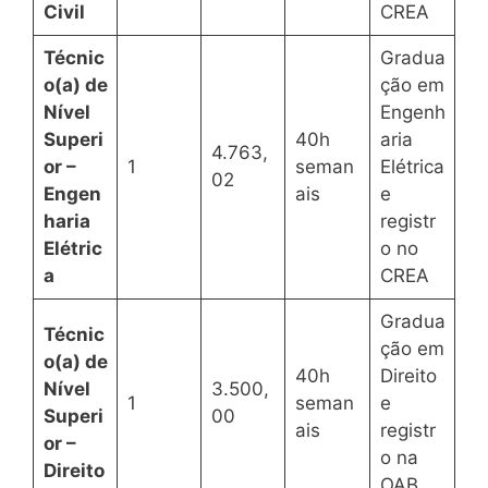
Civil
CREA
Técnic
Gradua
o(a) de
ção em
Nível
Engenh
Superi
40h
aria
4.763,
or –
1
seman
Elétrica
02
Engen
ais
e
haria
registr
Elétric
o no
a
CREA
Gradua
Técnic
ção em
o(a) de
40h
Direito
Nível
3.500,
1
seman
e
Superi
00
ais
registr
or –
o na
Direito
OAB