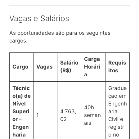
Vagas e Salários
As oportunidades são para os seguintes
cargos:
Carga
Salário
Requis
Cargo
Vagas
Horári
(R$)
itos
a
Técnic
Gradua
o(a) de
ção em
Nível
Engenh
40h
Superi
4.763,
aria
1
seman
or –
02
Civil e
ais
Engen
registr
haria
o no