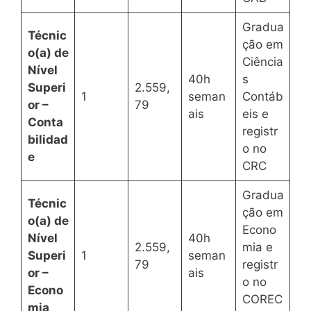
Gradua
Técnic
ção em
o(a) de
Ciência
Nível
40h
s
Superi
2.559,
1
seman
Contáb
or –
79
ais
eis e
Conta
registr
bilidad
o no
e
CRC
Gradua
Técnic
ção em
o(a) de
Econo
Nível
40h
2.559,
mia e
Superi
1
seman
79
registr
or –
ais
o no
Econo
COREC
mia