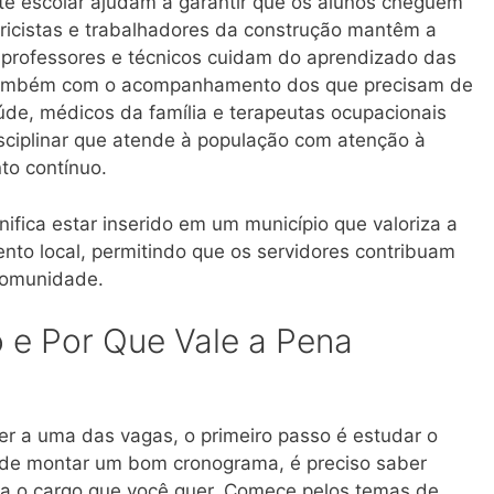
te escolar ajudam a garantir que os alunos cheguem
tricistas e trabalhadores da construção mantêm a
professores e técnicos cuidam do aprendizado das
 também com o acompanhamento dos que precisam de
úde, médicos da família e terapeutas ocupacionais
sciplinar que atende à população com atenção à
o contínuo.
ifica estar inserido em um município que valoriza a
nto local, permitindo que os servidores contribuam
comunidade.
 e Por Que Vale a Pena
r a uma das vagas, o primeiro passo é estudar o
 de montar um bom cronograma, é preciso saber
a o cargo que você quer. Comece pelos temas de