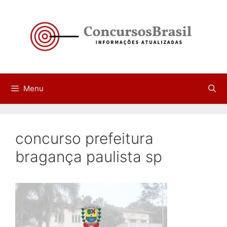
Pular
para
o
conteúdo
Menu
concurso prefeitura
bragança paulista sp