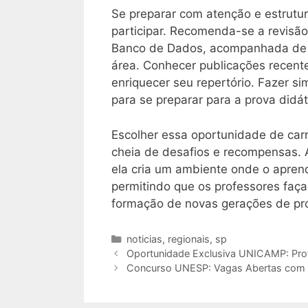
Se preparar com atenção e estrutu
participar. Recomenda-se a revisão
Banco de Dados, acompanhada de e
área. Conhecer publicações recente
enriquecer seu repertório. Fazer s
para se preparar para a prova didát
Escolher essa oportunidade de carr
cheia de desafios e recompensas. A 
ela cria um ambiente onde o aprend
permitindo que os professores faç
formação de novas gerações de pro
Categorias
noticias
,
regionais
,
sp
Oportunidade Exclusiva UNICAMP: Profe
Concurso UNESP: Vagas Abertas com Sa