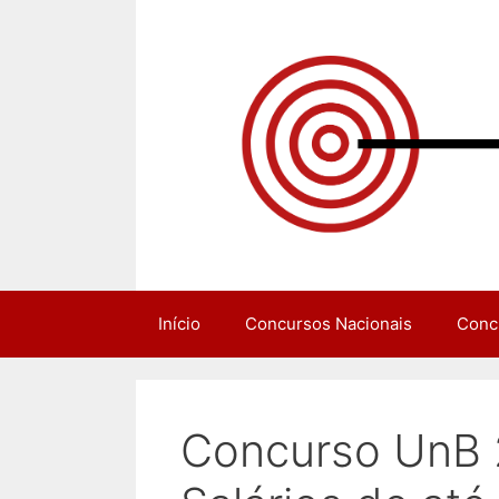
Pular
para
o
conteúdo
Início
Concursos Nacionais
Conc
Concurso UnB 