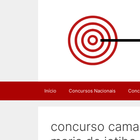
Pular
para
o
conteúdo
Início
Concursos Nacionais
Conc
concurso camar