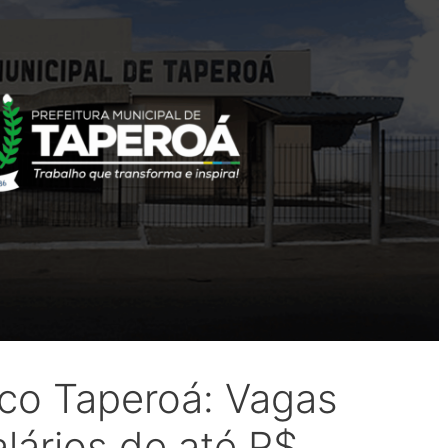
co Taperoá: Vagas
lários de até R$