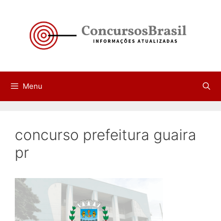
Pular
para
o
conteúdo
Menu
concurso prefeitura guaira
pr