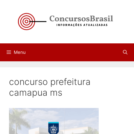
Pular
para
o
conteúdo
Menu
concurso prefeitura
camapua ms