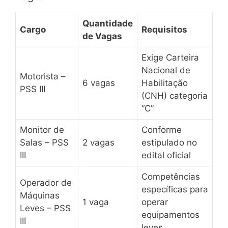
Quantidade
Cargo
Requisitos
de Vagas
Exige Carteira
Nacional de
Motorista –
6 vagas
Habilitação
PSS III
(CNH) categoria
“C”
Monitor de
Conforme
Salas – PSS
2 vagas
estipulado no
III
edital oficial
Competências
Operador de
específicas para
Máquinas
1 vaga
operar
Leves – PSS
equipamentos
III
leves