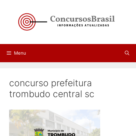
Pular
para
o
conteúdo
Menu
concurso prefeitura
trombudo central sc