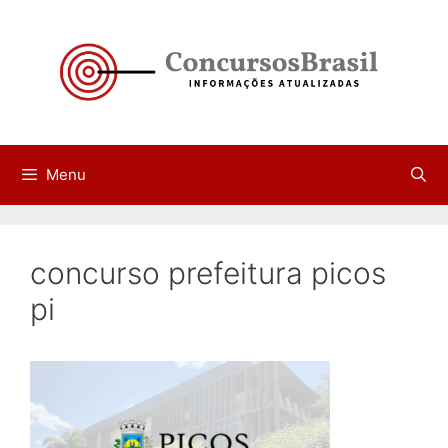
Pular
para
o
conteúdo
Menu
concurso prefeitura picos
pi