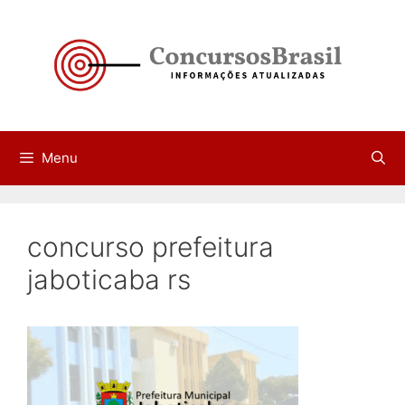
Pular
para
o
conteúdo
Menu
concurso prefeitura
jaboticaba rs