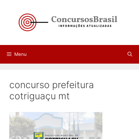
Pular
para
o
conteúdo
Menu
concurso prefeitura
cotriguaçu mt