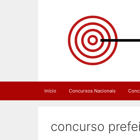
Pular
para
o
conteúdo
Início
Concursos Nacionais
Conc
concurso prefei