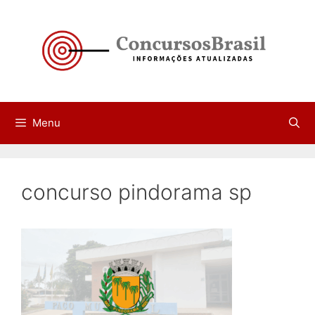
Pular
para
o
conteúdo
Menu
concurso pindorama sp