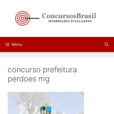
Pular
para
o
conteúdo
Menu
concurso prefeitura
perdoes mg