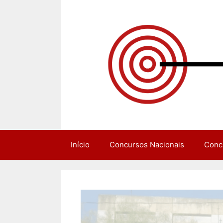
Pular
para
o
conteúdo
Início
Concursos Nacionais
Conc