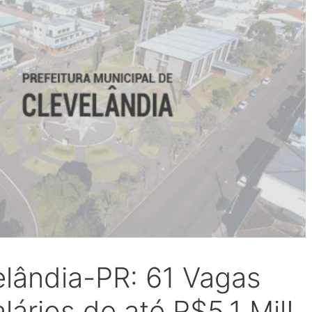
lândia-PR: 61 Vagas
ários de até R$5,1 Mil!