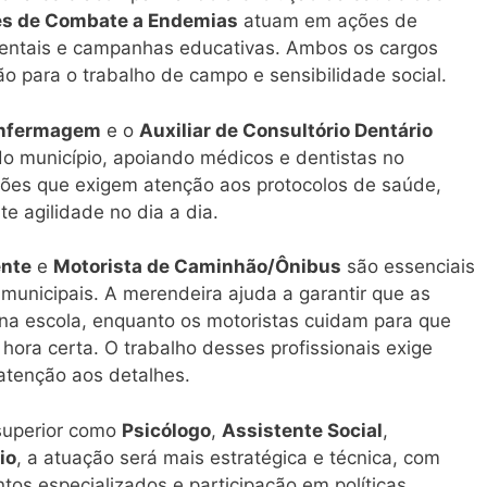
s de Combate a Endemias
atuam em ações de
bientais e campanhas educativas. Ambos os cargos
 para o trabalho de campo e sensibilidade social.
Enfermagem
e o
Auxiliar de Consultório Dentário
 município, apoiando médicos e dentistas no
ões que exigem atenção aos protocolos de saúde,
e agilidade no dia a dia.
ente
e
Motorista de Caminhão/Ônibus
são essenciais
municipais. A merendeira ajuda a garantir que as
na escola, enquanto os motoristas cuidam para que
ora certa. O trabalho desses profissionais exige
atenção aos detalhes.
superior como
Psicólogo
,
Assistente Social
,
io
, a atuação será mais estratégica e técnica, com
tos especializados e participação em políticas