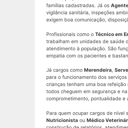
famílias cadastradas. Já os
Agente
vigilância sanitária, inspeções am
exigem boa comunicação, disposição
Profissionais como o
Técnico em 
trabalham em unidades de saúde do
atendimento à população. São funç
empatia com os pacientes e bastant
Já cargos como
Merendeira
,
Serv
para o funcionamento dos serviços 
crianças tenham uma boa refeição 
todos cheguem em segurança e na h
comprometimento, pontualidade e 
Para quem ocupar cargos de nível 
Nutricionista
ou
Médico Veterinár
construção de relatórios, atendimen