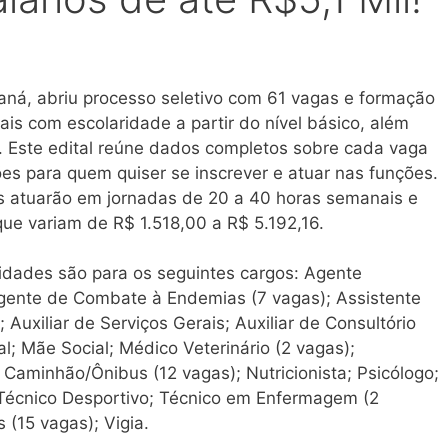
raná, abriu processo seletivo com 61 vagas e formação
ais com escolaridade a partir do nível básico, além
r. Este edital reúne dados completos sobre cada vaga
ções para quem quiser se inscrever e atuar nas funções.
is atuarão em jornadas de 20 a 40 horas semanais e
e variam de R$ 1.518,00 a R$ 5.192,16.
nidades são para os seguintes cargos: Agente
gente de Combate à Endemias (7 vagas); Assistente
 Auxiliar de Serviços Gerais; Auxiliar de Consultório
al; Mãe Social; Médico Veterinário (2 vagas);
 Caminhão/Ônibus (12 vagas); Nutricionista; Psicólogo;
Técnico Desportivo; Técnico em Enfermagem (2
 (15 vagas); Vigia.