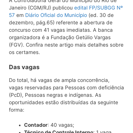
A Controladoria Geral do Município do Rio de
Janeiro (CGM/RJ) publicou
edital FP/SUBGG Nº
57
em
Diário Oficial do Município
(ed. 30 de
dezembro, pág.65) referente a abertura de
concurso com 41 vagas imediatas. A banca
organizadora é a Fundação Getúlio Vargas
(FGV). Confira neste artigo mais detalhes sobre
os certames.
Das vagas
Do total, há vagas de ampla concorrência,
vagas reservadas para Pessoas com deficiência
(PcD), Pessoas negras e indígenas. As
oportunidades estão distribuídas da seguinte
forma:
Contador
: 40 vagas;
Técnico de Controle Interno
: 1 vaga.