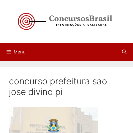
Pular
para
o
conteúdo
Menu
concurso prefeitura sao
jose divino pi