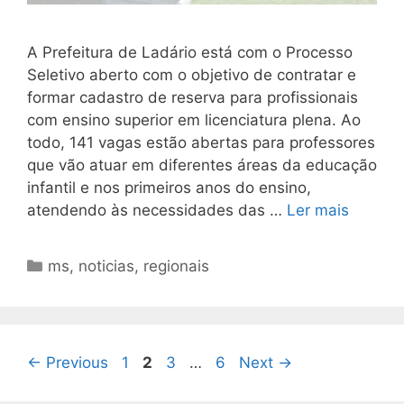
A Prefeitura de Ladário está com o Processo
Seletivo aberto com o objetivo de contratar e
formar cadastro de reserva para profissionais
com ensino superior em licenciatura plena. Ao
todo, 141 vagas estão abertas para professores
que vão atuar em diferentes áreas da educação
infantil e nos primeiros anos do ensino,
atendendo às necessidades das …
Ler mais
Categorias
ms
,
noticias
,
regionais
Page
Page
Page
Page
←
Previous
1
2
3
…
6
Next
→