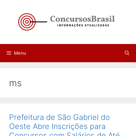
Pular
para
o
conteúdo
Menu
ms
Prefeitura de São Gabriel do
Oeste Abre Inscrições para
Concursos com Salários de Até