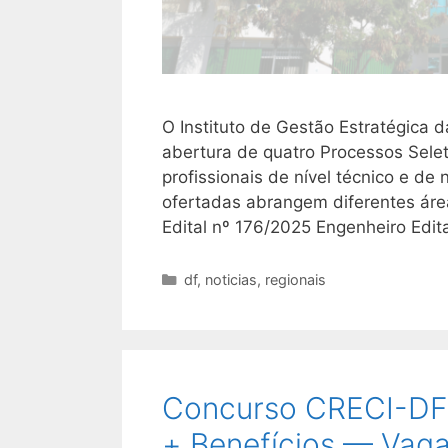
O Instituto de Gestão Estratégica 
abertura de quatro Processos Selet
profissionais de nível técnico e de
ofertadas abrangem diferentes área
Edital nº 176/2025 Engenheiro Edit
Categorias
df
,
noticias
,
regionais
Concurso CRECI-DF 
+ Benefícios — Vaga