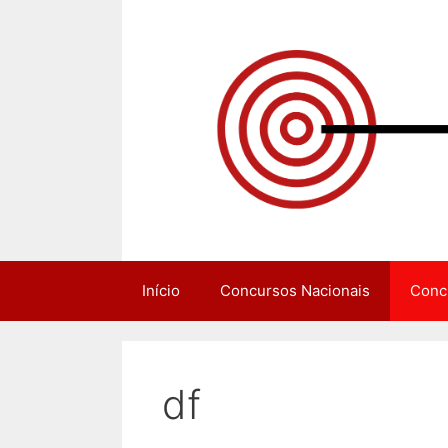
Pular
para
o
conteúdo
Início
Concursos Nacionais
Conc
df