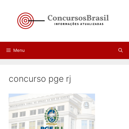
Pular
para
o
conteúdo
Menu
concurso pge rj